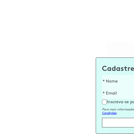
Cadastre
Inscreva-se p
Para mais informações
Condições
.