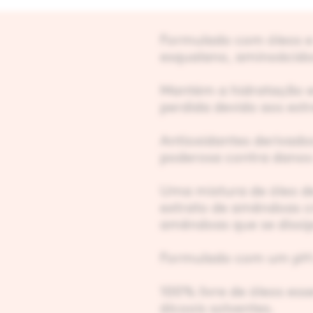
Formulado com óleos e 
esqualano, aminoácido
Mantém a hidratação 
perdida devido aos estr
Antioxidantes derivado
poderosa contra danos d
Uma mistura de óleo d
extrato de amêndoas c
amêndoas que se dissi
Formulado com um pH a
100% livre de óleos esse
álcoois solventes.