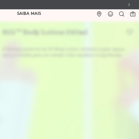
SAIBA MAIS
0
Sili™ Body Lotion 240ml
A fórmula potente do Sili Body Lotion restaura a pele opaca,
seca e irritada para um estado mais saudável e equilibrado.