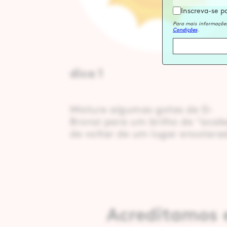
Inscreva-se p
Para mais informações
Condições
.
dica 1
Misture algumas gotas de D-
Bronzi para um brilho de "acab
de voltar de um lugar ensolara
Acreditamos e