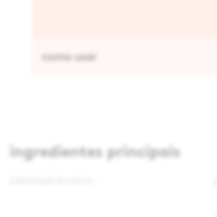
como usar
ingredientes principais
Manteiga de marula