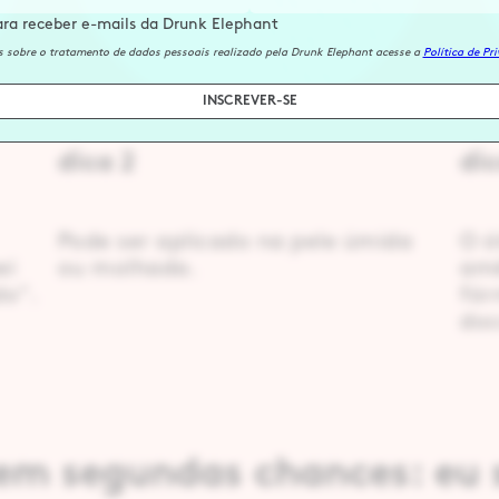
ara receber e-mails da Drunk Elephant
 sobre o tratamento de dados pessoais realizado pela Drunk Elephant acesse a
Política de Pr
INSCREVER-SE
dica 2
dic
Pode ser aplicado na pele úmida
O ó
ei
ou molhada.
amê
do".
fór
doc
m segundas chances: eu s