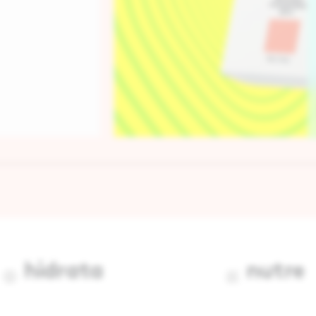
hidrata
nutre