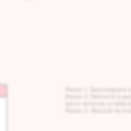
Passo 1: Desrosqueie
Passo 2: Remova a par
para remover a latera
Passo 3: Recicle as tr