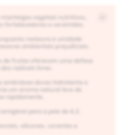
manteigas vegetais nutritivos,
s fortalecedores e ceramidas.
enquanto restaura a umidade
essores ambientais prejudiciais.
s de frutas oferecem uma defesa
os radicais livres.
e amêndoas doces hidratante e
ria um aroma natural leve de
pa rapidamente.
migável para a pele de 4,2.
nciais, silicones, corantes e