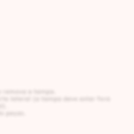
 e remova a tampa.
te lateral (a tampa deve estar fora
l).
ês peças.