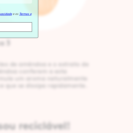
ivacidade
e os
Termos e
a 3
leo de amêndoa e o extrato de
ndoa conferem a esta
mula um aroma naturalmente
e que se dissipa rapidamente.
ou reciclável!