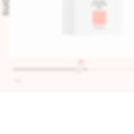
1
/
6