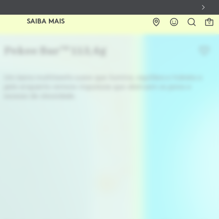
SAIBA MAIS
0
Pekee Bar™ 113,4g
Um barra multitarefa suave que ilumina, equilibra e hidrata a
pele enquanto remove impurezas que obstruem os poros e
excesso de oleosidade.