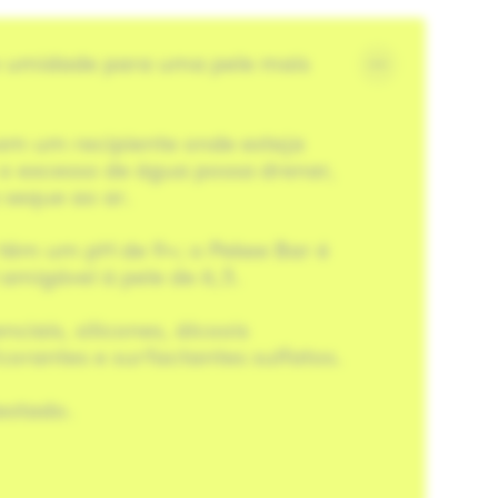
 umidade para uma pele mais
em um recipiente onde esteja
 o excesso de água possa drenar,
 seque ao ar.
têm um pH de 9+; o Pekee Bar é
migável à pele de 6,5.
nciais, silicones, álcoois
corantes e surfactantes sulfatos.
estado.