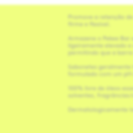
Promove a retenção de
firme e flexível.
Armazene o Pekee Bar 
ligeiramente elevado e
permitindo que a barra
Sabonetes geralmente 
formulado com um pH a
100% livre de óleos esse
solventes, fragrâncias/
Dermatologicamente t