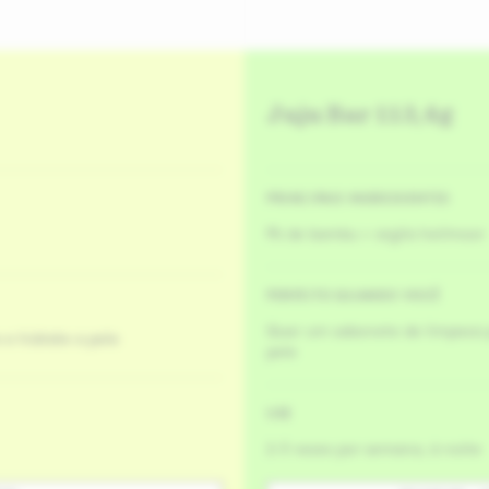
Juju Bar 113,4g
PRINCIPAIS INGREDIENTES
Pó de bambu + argila heilmoor
PERFEITO QUANDO VOCÊ
Quer um sabonete de limpeza 
 e hidrate a pele
pele
USE
2-3 vezes por semana, à noite