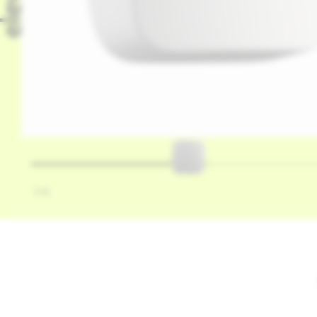
1
/
6