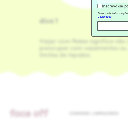
Inscreva-se p
Para mais informações
Condições
.
dica 1
Viajar com Pekee significa não 
preocupar com vazamentos ou
limites de líquidos.