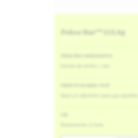
Pekee Bar™ 113,4g
PRINCIPAIS INGREDIENTES
Extrato de mirtilo + mel
PERFEITO QUANDO VOCÊ
Quer um sabonete suave que equilibre
USE
Diariamente, à noite