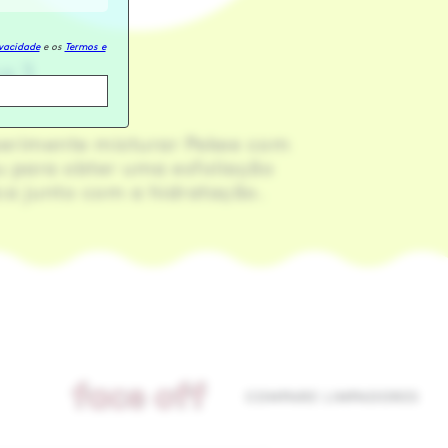
ivacidade
e os
Termos e
a 3
erimente misturar Pekee com
u para obter uma esfoliação
ica junto com a hidratação.