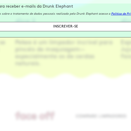
ara receber e-mails da Drunk Elephant
 sobre o tratamento de dados pessoais realizado pela Drunk Elephant acesse a
Política de Pr
dica 2
dic
INSCREVER-SE
se
Pekee é um limpador incrível para
Exp
pincéis de maquiagem—
Juj
especialmente os de cerdas
fís
naturais.