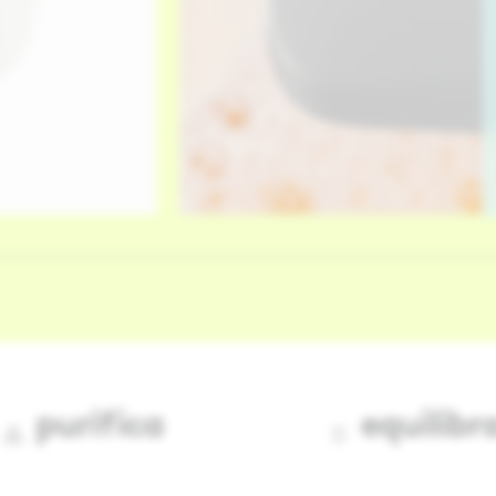
purifica
equilibr