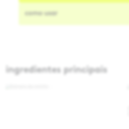
como usar
ingredientes principais
Extrato de mirtilo