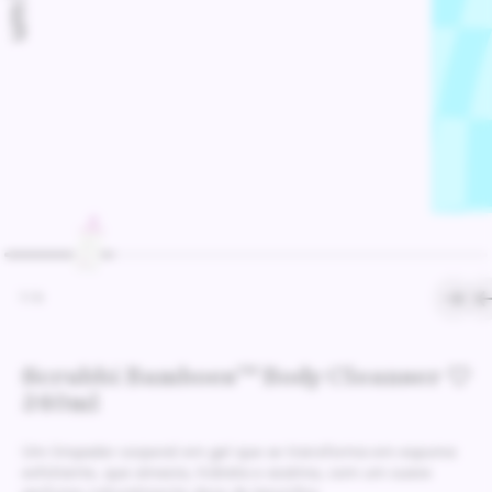
1
/
6
Scrubbi Bamboes™ Body Cleanser
240ml
Um limpador corporal em gel que se transforma em espuma
esfoliante, que amacia, hidrata e acalma, com um suave