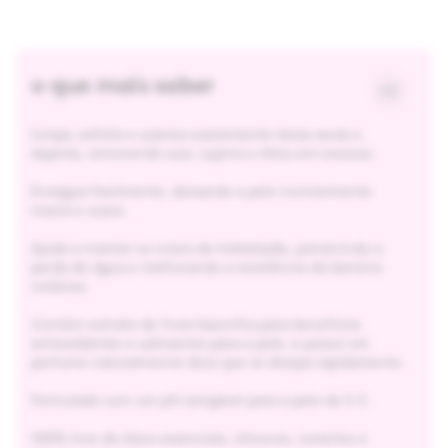
o que mais saber
Limpa, esfolia e suaviza suavemente áreas secas e
ásperas, removendo suor, sujeira e óleos em excesso.
Enxágua facilmente, deixando a pele incrivelmente
macia e suave.
Ajuda a manter os níveis de hidratação, prevenindo a
perda de água e melhorando a resistência da barreira
cutânea.
Contém extrato de fruta baunilha para benefícios
antioxidantes e calmantes para a pele, e possui um
perfume naturalmente doce que se dissipa rapidamente.
Formulado com um pH amigável para a pele de 5.3.
100% livre de óleos essenciais, silicones, corantes e