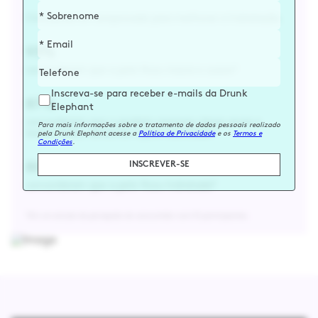
Clinicamente comprovado para melhorar a hidratação.
93%
concordaram que a pele ficou macia e suave*
Inscreva-se para receber e-mails da Drunk
87%
Elephant
concordaram que o produto removeu áreas secas e
Para mais informações sobre o tratamento de dados pessoais realizado
texturizadas, deixando a pele suavizada*
pela Drunk Elephant acesse a
Política de Privacidade
e os
Termos e
Condições
.
INSCREVER-SE
80%
concordaram que a pele ficou hidratada*
*Em um estudo de percepção do consumidor com 31 participantes.