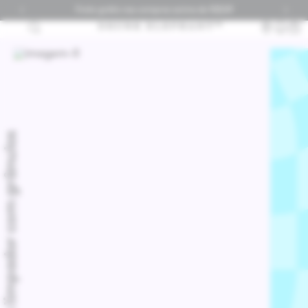
Frete grátis nas compras acima de R$529
0
um limpador com grânulos