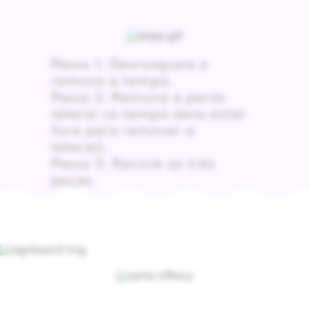
Passo 1: Desrosqueie e
remova a tampa.
Passo 2: Remova a parte
lateral (a tampa deve estar
fora para remover a
lateral).
Passo 3: Recicle as três
peças.