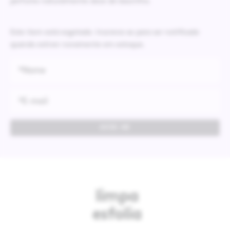
perfume naturalmente doce de baunilha.
limpa
esfolia