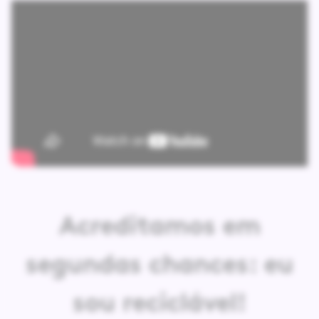
Acreditamos em
segundas chances: eu
sou reciclável!