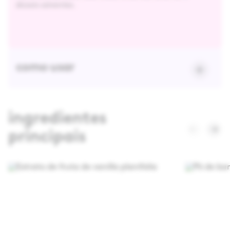
álcoois solventes.
como usar
ingredientes
principais